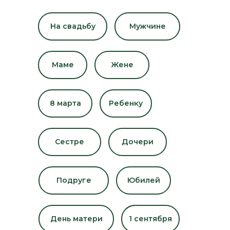
На свадьбу
Мужчине
Маме
Жене
8 марта
Ребенку
Сестре
Дочери
Подруге
Юбилей
День матери
1 сентября