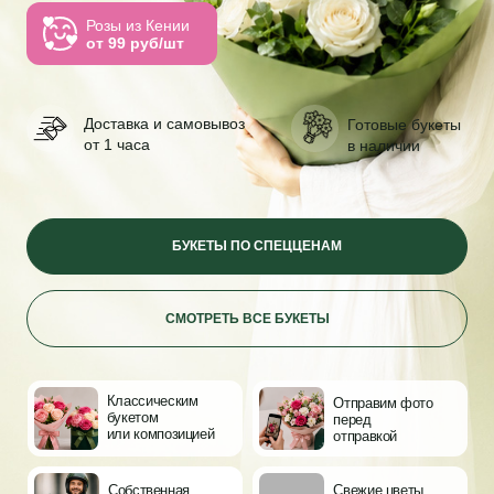
Доставка и самовывоз
Готовые букеты
от 1 часа
в наличии
БУКЕТЫ ПО СПЕЦЦЕНАМ
СМОТРЕТЬ ВСЕ БУКЕТЫ
Классическим
Отправим фото
букетом
перед
или композицией
отправкой
Собственная
Свежие цветы
курьерская
2−4 раза
служба
в неделю