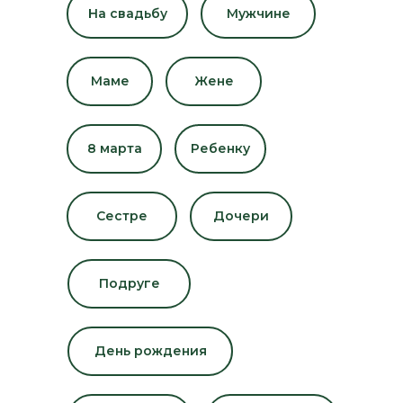
На свадьбу
Мужчине
Маме
Жене
8 марта
Ребенку
Сестре
Дочери
Подруге
День рождения