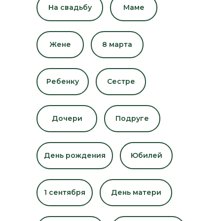
На свадьбу
Маме
Жене
8 марта
Ребенку
Сестре
Дочери
Подруге
День рождения
Юбилей
1 сентября
День матери