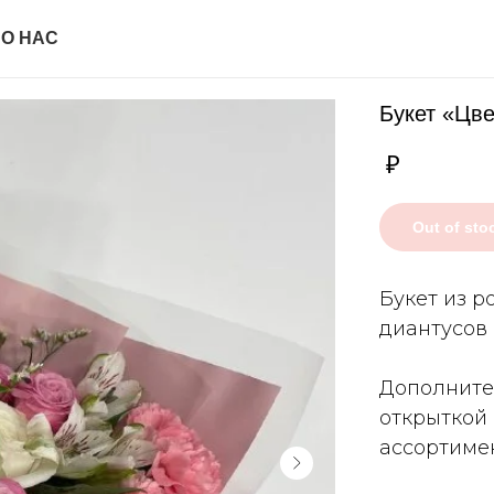
И
О НАС
Букет «Цв
₽
Out of sto
Букет из р
диантусов
Дополните
открыткой
ассортимен