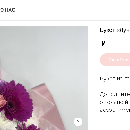
И
О НАС
Букет «Лу
₽
Out of sto
Букет из г
Дополните
открыткой
ассортимен