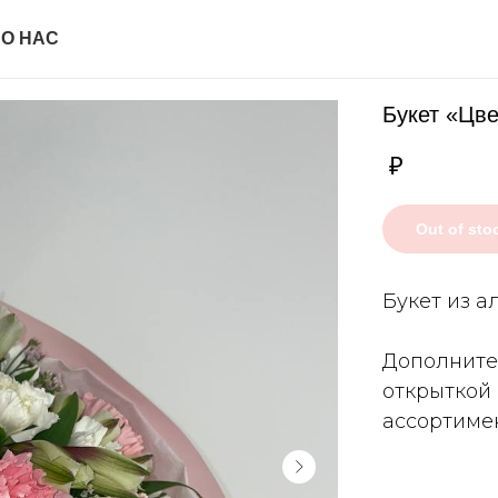
И
О НАС
Букет «Цве
₽
Out of sto
Букет из а
Дополните
открыткой
ассортимен