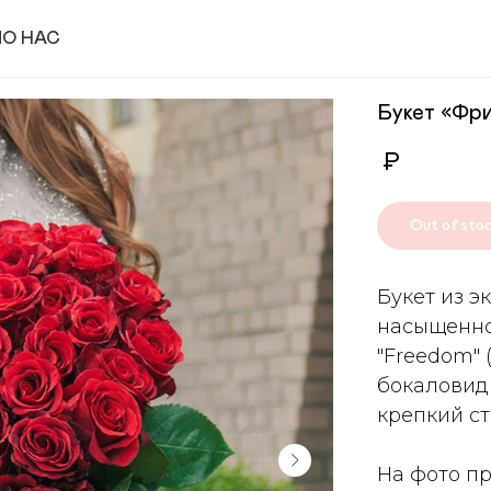
И
О НАС
Букет «Фр
₽
Out of sto
Букет из э
насыщенно
"Freedom"
бокаловид
крепкий ст
На фото пр