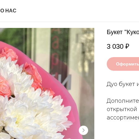
И
О НАС
Букет "Кук
3 030
₽
Оформить
Дуо букет 
Дополните
открыткой
ассортимен