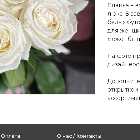
Бланка – в
люкс. В за
белых бут
для женщин
может быт
На фото пр
дизайнерс
Дополните
открыткой
ассортимен
Оплата
О нас / Контакты