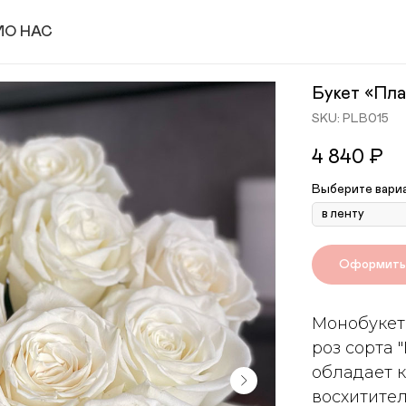
И
О НАС
Букет «Пла
SKU:
PLB015
4 840
₽
Выберите вари
Оформить 
Монобукет
роз сорта 
обладает 
восхитител