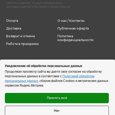
Магазин цветов. Студия флористики.
Доставка цветов и букетов в Архангельске
Оплата
О нас / Контакты
Доставка
Публичная оферта
Возврат и отмена
Политика
конфиденциальности
Работа в праздники
Уведомление об обработке персональных данных
Продолжая просмотр сайта вы даете свое согласие на обработку
персональных данных в соответсвии с
Политикой обработки
персональных данных,
сбором файлов Cookies и.метрических данных
сервисом Яндекс.Метрика
Принять всё
Нет
Tilda
Made on