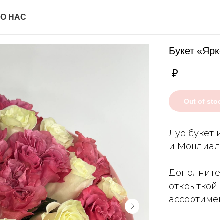
И
О НАС
Букет «Ярк
₽
Out of sto
Дуо букет 
и Мондиал
Дополните
открыткой
ассортимен