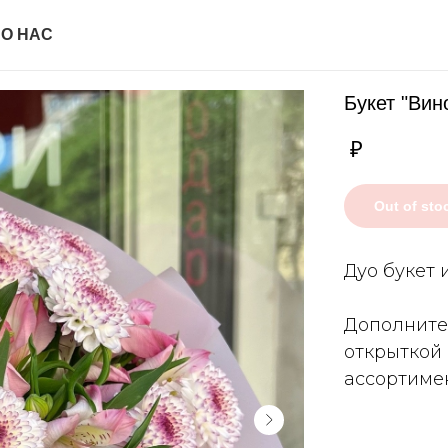
И
О НАС
Букет "Вин
₽
Out of sto
Дуо букет 
Дополните
открыткой
ассортимен