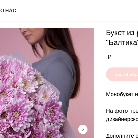
И
О НАС
Букет из
"Балтика
₽
Out of sto
Монобукет и
На фото пре
дизайнерск
Дополните с