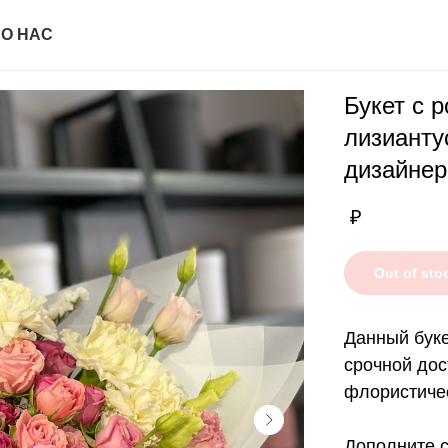
И
О НАС
Букет с 
лизианту
дизайне
₽
Out of sto
Данный буке
срочной дос
флористичес
Дополните с