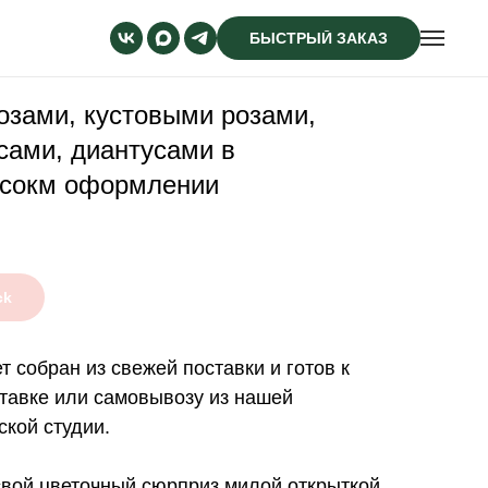
БЫСТРЫЙ ЗАКАЗ
розами, кустовыми розами,
сами, диантусами в
рсокм оформлении
ck
т собран из свежей поставки и готов к
тавке или самовывозу из нашей
кой студии.
вой цветочный сюрприз милой открыткой