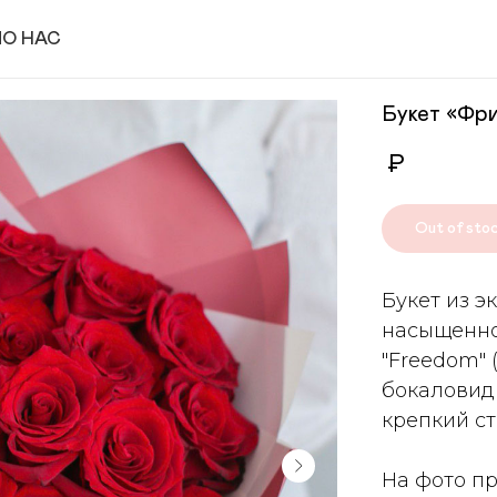
И
О НАС
Букет «Фри
₽
Out of sto
Букет из э
насыщенно
"Freedom"
бокаловид
крепкий ст
На фото пр